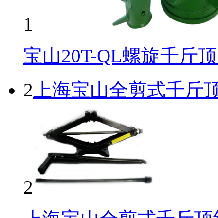
1
宝山20T-QL螺旋千斤
2
上海宝山全剪式千斤
2