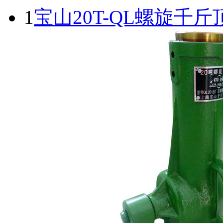
1
宝山20T-QL螺旋千斤