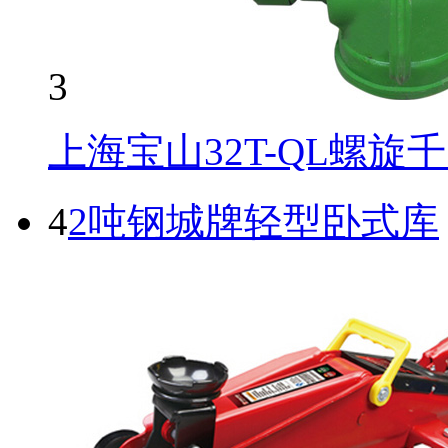
3
上海宝山32T-QL螺旋
4
2吨钢城牌轻型卧式库