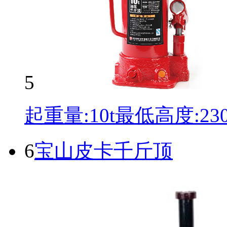
5
起重量:10t最低高度:2
6
宝山皮卡千斤顶