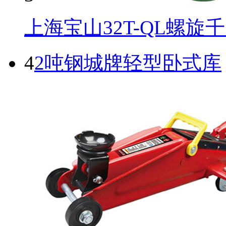
上海宝山32T-QL螺旋
4
2吨钢城牌轻型卧式库