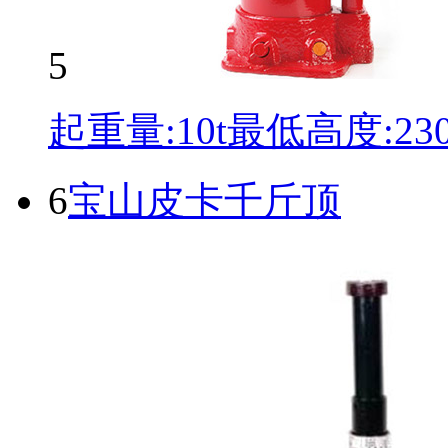
5
起重量:10t最低高度:2
6
宝山皮卡千斤顶