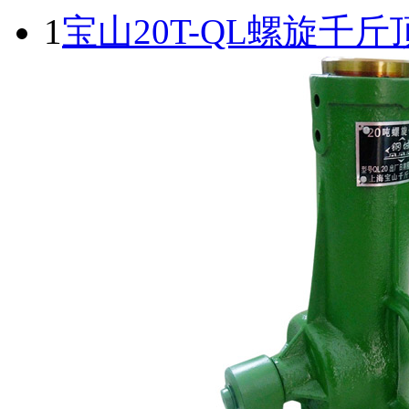
1
宝山20T-QL螺旋千斤