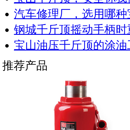
汽车修理厂，选用哪种
钢城千斤顶摇动手柄时
宝山油压千斤顶的涂油
推荐产品