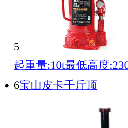
5
起重量:10t最低高度:2
6
宝山皮卡千斤顶