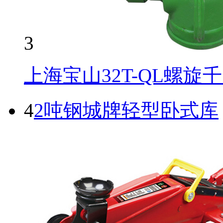
3
上海宝山32T-QL螺旋
4
2吨钢城牌轻型卧式库