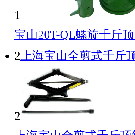
1
宝山20T-QL螺旋千斤
2
上海宝山全剪式千斤
2