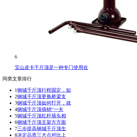
6
宝山皮卡千斤顶是一种专门使用在
同类文章排行
1
钢城千斤顶行程固定，如
2
钢城千斤顶更换桥梁支
3
钢城千斤顶如何打开，就
4
钢城千斤顶插销“一夫
5
钢城千斤顶杠杆插头相
6
钢城千斤顶主架方方面
7
三步提高钢城千斤顶生
8
决定品质三大点对比上