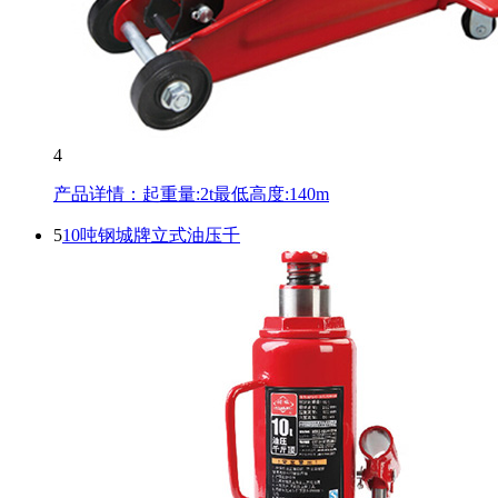
4
产品详情：起重量:2t最低高度:140m
5
10吨钢城牌立式油压千