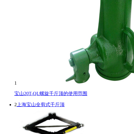
1
宝山20T-QL螺旋千斤顶的使用范围
2
上海宝山全剪式千斤顶