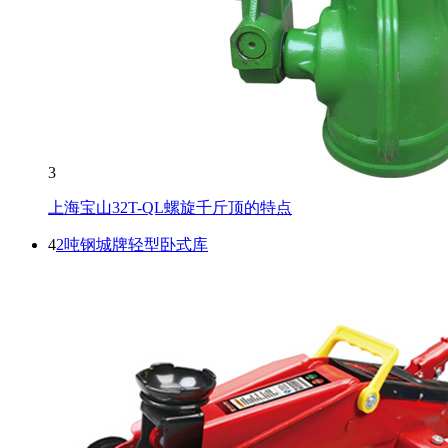
3
上海宝山32T-QL螺旋千斤顶的特点
4
2吨钢城牌轻型卧式库