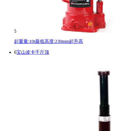
5
起重量:10t最低高度:230mm起升高
6
宝山皮卡千斤顶