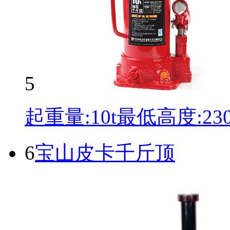
5
起重量:10t最低高度:2
6
宝山皮卡千斤顶