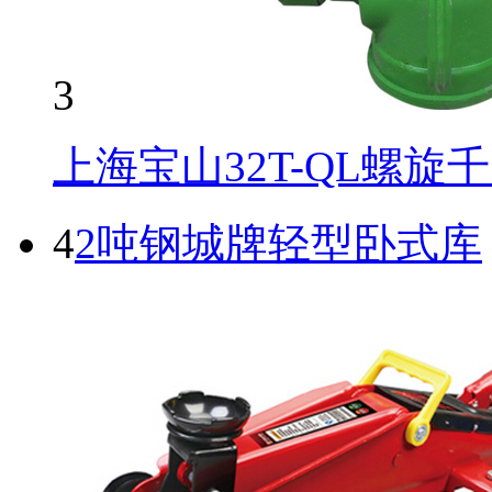
3
上海宝山32T-QL螺旋
4
2吨钢城牌轻型卧式库