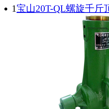
1
宝山20T-QL螺旋千斤