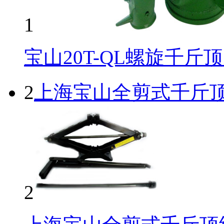
1
宝山20T-QL螺旋千斤
2
上海宝山全剪式千斤
2