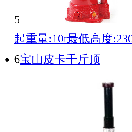
5
起重量:10t最低高度:2
6
宝山皮卡千斤顶