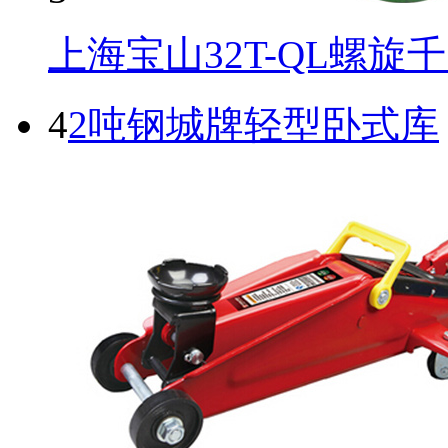
上海宝山32T-QL螺旋
4
2吨钢城牌轻型卧式库