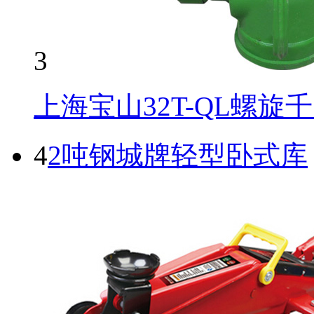
3
上海宝山32T-QL螺旋
4
2吨钢城牌轻型卧式库