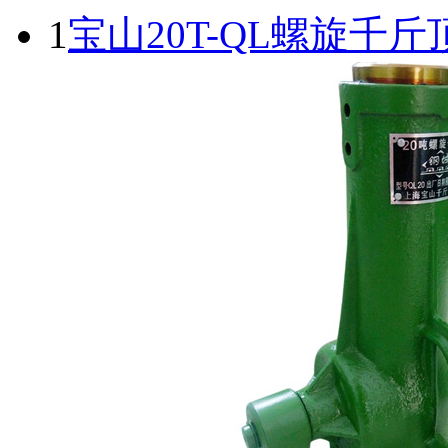
1
宝山20T-QL螺旋千斤