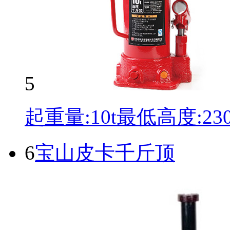
5
起重量:10t最低高度:2
6
宝山皮卡千斤顶