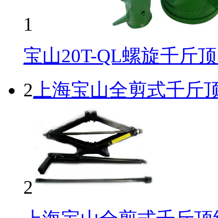
1
宝山20T-QL螺旋千斤
2
上海宝山全剪式千斤
2