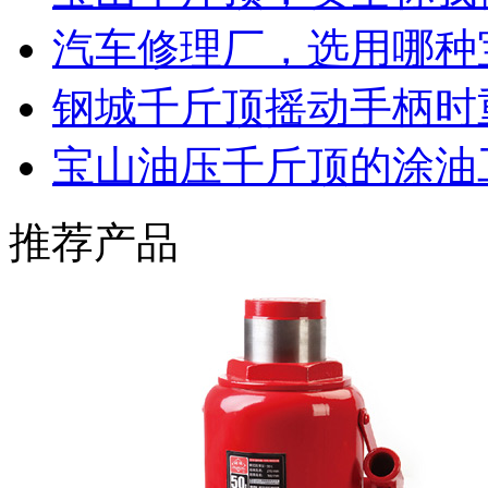
汽车修理厂，选用哪种
钢城千斤顶摇动手柄时
宝山油压千斤顶的涂油
推荐产品