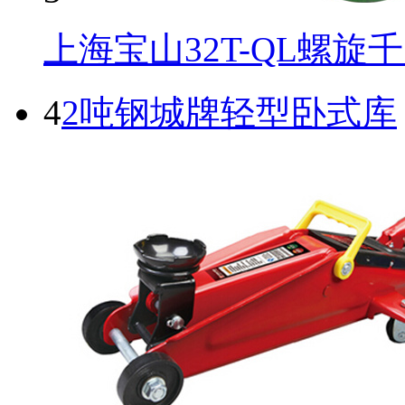
上海宝山32T-QL螺旋
4
2吨钢城牌轻型卧式库