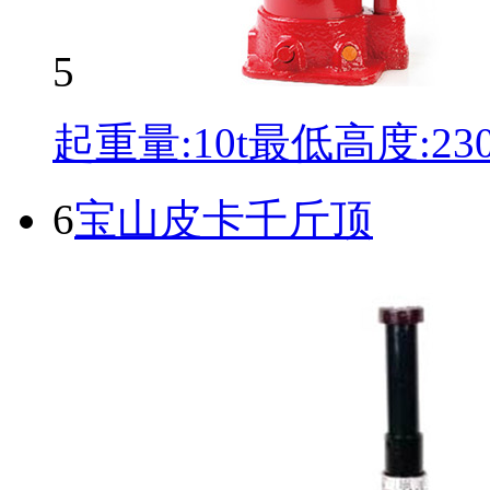
5
起重量:10t最低高度:2
6
宝山皮卡千斤顶